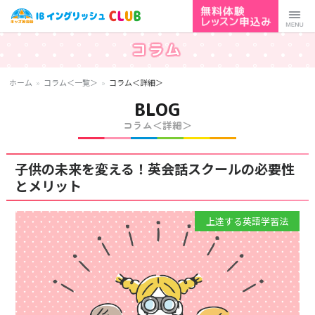
幼児・小学生向けの子ど
コラム
Menu
も英語・英会話 IBイン
ホーム
»
コラム＜一覧＞
»
コラム＜詳細＞
グリッシュCLUB
BLOG
コラム＜詳細＞
子供の未来を変える！英会話スクールの必要性
とメリット
上達する英語学習法